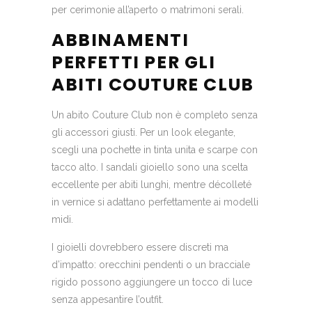
per cerimonie all’aperto o matrimoni serali.
ABBINAMENTI
PERFETTI PER GLI
ABITI COUTURE CLUB
Un abito Couture Club non è completo senza
gli accessori giusti. Per un look elegante,
scegli una pochette in tinta unita e scarpe con
tacco alto. I sandali gioiello sono una scelta
eccellente per abiti lunghi, mentre décolleté
in vernice si adattano perfettamente ai modelli
midi.
I gioielli dovrebbero essere discreti ma
d’impatto: orecchini pendenti o un bracciale
rigido possono aggiungere un tocco di luce
senza appesantire l’outfit.