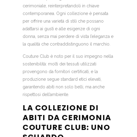
cerimoniale, reinterpretandoli in chiave
contemporanea. Ogni collezione è pensata
per offrire una varietà di stili che possano
adattarsi ai gusti e alle esigenze di ogni
donna, senza mai perdere di vista l’eleganza e
la qualità che contraddistinguono il marchio.
Couture Club è noto per il suo impegno nella
sostenibilità: molti dei tessuti utilizzati
provengono da fornitori certificati, e la
produzione segue standard etici elevati,
garantendo abiti non solo belli, ma anche
rispettosi dell’ambiente.
LA COLLEZIONE DI
ABITI DA CERIMONIA
COUTURE CLUB: UNO