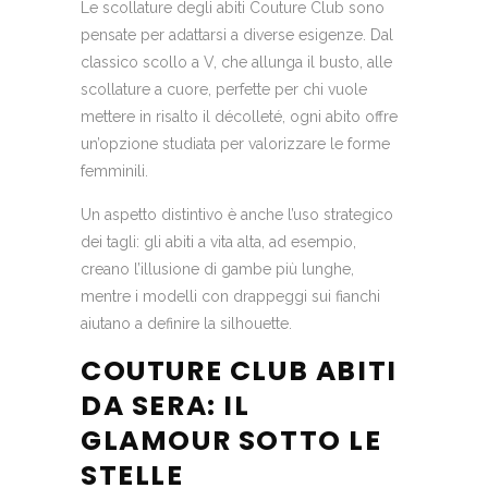
Le scollature degli abiti Couture Club sono
pensate per adattarsi a diverse esigenze. Dal
classico scollo a V, che allunga il busto, alle
scollature a cuore, perfette per chi vuole
mettere in risalto il décolleté, ogni abito offre
un’opzione studiata per valorizzare le forme
femminili.
Un aspetto distintivo è anche l’uso strategico
dei tagli: gli abiti a vita alta, ad esempio,
creano l’illusione di gambe più lunghe,
mentre i modelli con drappeggi sui fianchi
aiutano a definire la silhouette.
COUTURE CLUB ABITI
DA SERA: IL
GLAMOUR SOTTO LE
STELLE