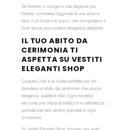
Se l’evento si svolge in una stagione più
fredda, considera l’aggiunta di una stola in
raso o un bolero in pizzo, che completano il
look senza nascondere l’eleganza dell’abito.
IL TUO ABITO DA
CERIMONIA TI
ASPETTA SU VESTITI
ELEGANTI SHOP
Couture Club è la scelta perfetta per chi
desidera un abito da cerimonia che unisca
eleganza, qualità e stile. Ogni modello
racconta una storia di bellezza e raffinatezza,
pensata per farti sentire speciale in ogni
occasione.
Su Vestiti Eleganti Shop, troverai una vasta