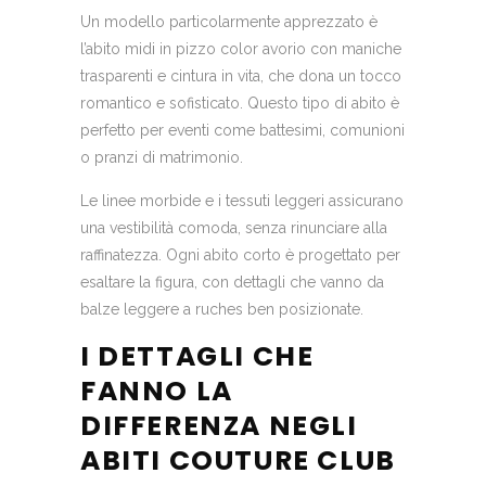
Un modello particolarmente apprezzato è
l’abito midi in pizzo color avorio con maniche
trasparenti e cintura in vita, che dona un tocco
romantico e sofisticato. Questo tipo di abito è
perfetto per eventi come battesimi, comunioni
o pranzi di matrimonio.
Le linee morbide e i tessuti leggeri assicurano
una vestibilità comoda, senza rinunciare alla
raffinatezza. Ogni abito corto è progettato per
esaltare la figura, con dettagli che vanno da
balze leggere a ruches ben posizionate.
I DETTAGLI CHE
FANNO LA
DIFFERENZA NEGLI
ABITI COUTURE CLUB