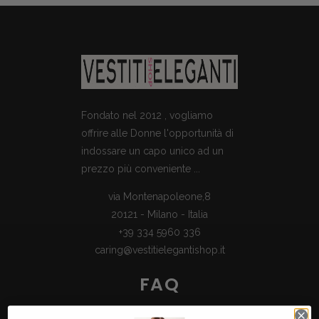
Fondato nel 2012 , vogliamo
offrire alle Donne l'opportunità di
indossare un capo unico ad un
prezzo più conveniente ...
via Montenapoleone,8
20121 - Milano - Italia
+39 334 5960 336
caring@vestitielegantishop.it
FAQ