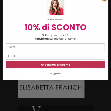
Reso e Recesso
Privacy & Policy
Vorresti avere...
Condizioni d'Uso
10% di SCONTO
Servizi Extra
Sul tuo primo ordine?
Iscriviti ora
per ricevere lo sconto!
Parla con Noi
BRAND & GRIFFE
Ottieni 10% di Sconto
No, grazie