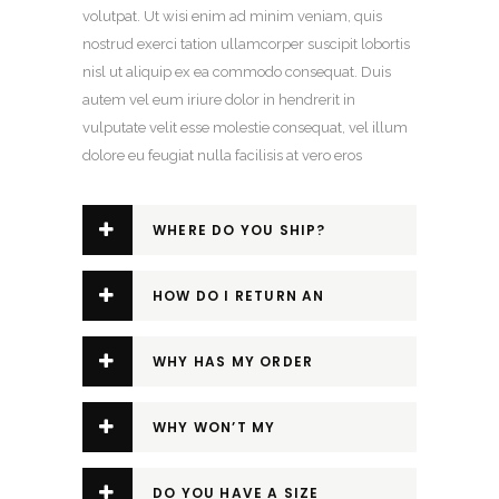
volutpat. Ut wisi enim ad minim veniam, quis
nostrud exerci tation ullamcorper suscipit lobortis
nisl ut aliquip ex ea commodo consequat. Duis
autem vel eum iriure dolor in hendrerit in
vulputate velit esse molestie consequat, vel illum
dolore eu feugiat nulla facilisis at vero eros
WHERE DO YOU SHIP?
HOW DO I RETURN AN
ITEM?
WHY HAS MY ORDER
BEEN CANCELLED?
WHY WON’T MY
DICOUNT CODE WORK?
DO YOU HAVE A SIZE