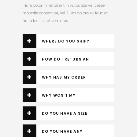
iriure dolor in hendrerit in vulputate velit esse
molestie consequat, vel illum dolore eu feugiat
nulla facilisis at vero eros
WHERE DO YOU SHIP?
HOW DO I RETURN AN
ITEM?
WHY HAS MY ORDER
BEEN CANCELLED?
WHY WON’T MY
DICOUNT CODE WORK?
DO YOU HAVE A SIZE
GUIDE?
DO YOU HAVE ANY