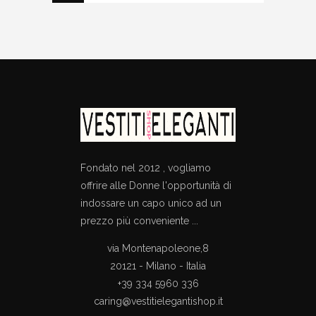
PROMOTIONAL CODES?
Fondato nel 2012 , vogliamo
offrire alle Donne l'opportunità di
indossare un capo unico ad un
prezzo più conveniente ...
via Montenapoleone,8
20121 - Milano - Italia
+39 334 5960 336
caring@vestitielegantishop.it