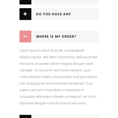
GUIDE?
DO YOU HAVE ANY
PROMOTIONAL CODES?
WHERE IS MY ORDER?
Lorem ipsum dolor sit amet, consectetuer
adipiscing elit, sed diam nonummy nibh euismod
tincidunt ut laoreet dolore magna aliquam erat
volutpat. Ut wisi enim ad minim veniam, quis
nostrud exerci tation ullamcorper suscipit lobortis
nisl ut aliquip ex ea commodo consequat. Duis
autem vel eum iriure dolor in hendrerit in
vulputate velit esse molestie consequat, vel illum
dolore eu feugiat nulla facilisis at vero eros