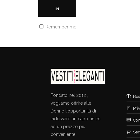
IN
Remember me
Fondato nel 2012 ,
Res
vogliamo offrire alle
Pri
Donne l'opportunità di
indossare un capo unico
Con
ad un prezzo più
Ser
conveniente ...