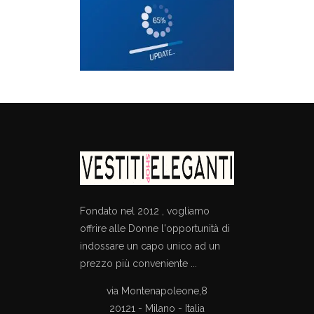
Fondato nel 2012 , vogliamo
offrire alle Donne l'opportunità di
indossare un capo unico ad un
prezzo più conveniente ...
via Montenapoleone,8
20121 - Milano - Italia