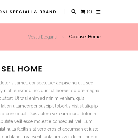
NI SPECIALI & BRAND
(0)
Vestiti Eleganti
Carousel Home
SEL HOME
lor sit amet, consectetuer adipiscing elit, sed
nibh euismod tincidunt ut laoreet dolore magna
olutpat. Ut wisi enim ad minim veniam, quis
tation ullamcorper suscipit lobortis nisl ut aliquip
 consequat. Duis autem vel eum iriure dolor in
lputate velit esse molestie consequat, vel illum
at nulla facilisis at vero eros et accumsan et iusto
 qui blandit praesent luptatum zzril delenit augue