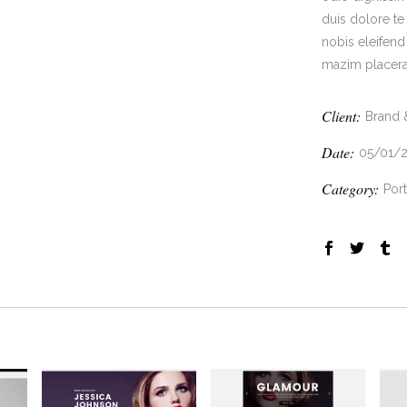
duis dolore te
nobis eleifen
mazim placera
Client:
Brand 
Date:
05/01/
Category:
Port