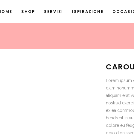
HOME
SHOP
SERVIZI
ISPIRAZIONE
OCCASIO
CAROU
Lorem ipsum do
diam nonummy 
aliquam erat v
nostrud exerci 
ex ea commodo
hendrerit in vu
dolore eu feugi
odio dignissim