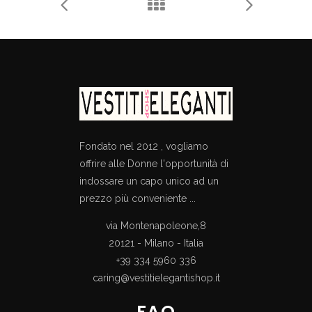
Fondato nel 2012 , vogliamo
offrire alle Donne l'opportunità di
indossare un capo unico ad un
prezzo più conveniente ...
via Montenapoleone,8
20121 - Milano - Italia
+39 334 5960 336
caring@vestitielegantishop.it
FAQ