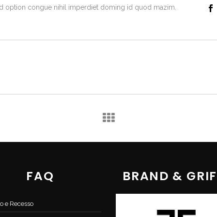
end option congue nihil imperdiet doming id quod mazim.
FAQ
BRAND & GRIF
o e Recesso