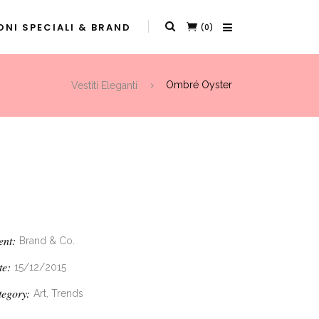
NI SPECIALI & BRAND
(0)
Vestiti Eleganti
Ombré Oyster
ent:
Brand & Co.
te:
15/12/2015
tegory:
Art, Trends