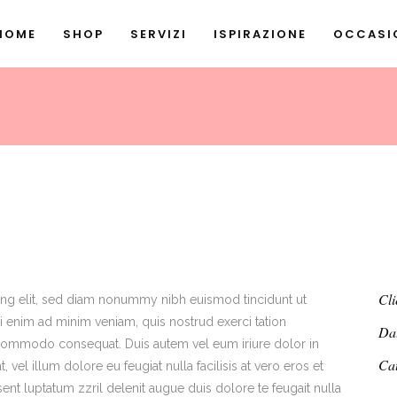
HOME
SHOP
SERVIZI
ISPIRAZIONE
OCCASIO
Cli
ing elit, sed diam nonummy nibh euismod tincidunt ut
i enim ad minim veniam, quis nostrud exerci tation
Da
ea commodo consequat. Duis autem vel eum iriure dolor in
Ca
 vel illum dolore eu feugiat nulla facilisis at vero eros et
ent luptatum zzril delenit augue duis dolore te feugait nulla