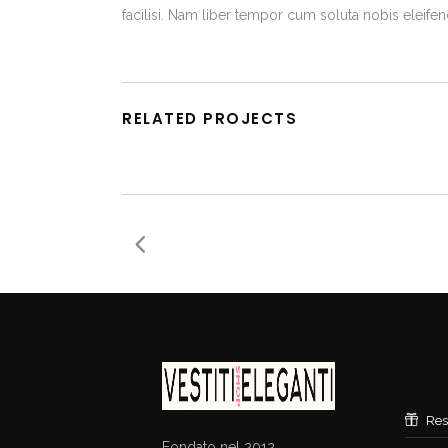
facilisi. Nam liber tempor cum soluta nobis eleif
RELATED PROJECTS
Res
Fondato nel 2012 ,