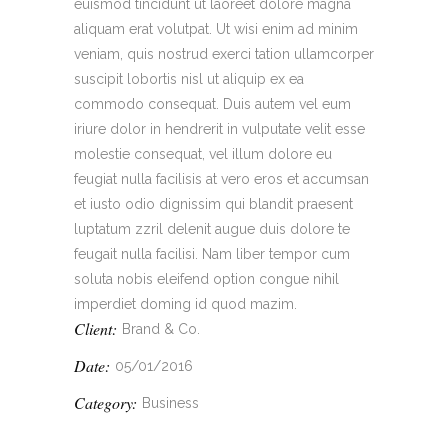
euismod tincidunt ut laoreet dolore magna
aliquam erat volutpat. Ut wisi enim ad minim
veniam, quis nostrud exerci tation ullamcorper
suscipit lobortis nisl ut aliquip ex ea
commodo consequat. Duis autem vel eum
iriure dolor in hendrerit in vulputate velit esse
molestie consequat, vel illum dolore eu
feugiat nulla facilisis at vero eros et accumsan
et iusto odio dignissim qui blandit praesent
luptatum zzril delenit augue duis dolore te
feugait nulla facilisi. Nam liber tempor cum
soluta nobis eleifend option congue nihil
imperdiet doming id quod mazim.
Client:
Brand & Co.
Date:
05/01/2016
Category:
Business