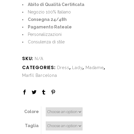
was:
is:
Abito di Qualità Certificata
€690.00.
€220.00.
Negozio 100% Italiano
Consegna 24/48h
Pagamento Rateale
Personalizzazioni
Consulenza di stile
SKU:
N/A
CATEGORIES:
,
,
,
Dress
Lady
Madame
Marfil Barcelona
Colore
Taglia