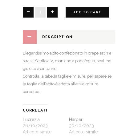
Adela
ADD TO CART
quantity
DESCRIPTION
Elegantissimo abito confezionato in crepe satin e
strass. Scollo a V, maniche a portafoglio, spalline
gioiello e cinturino.
Controlla la
tabella taglie e misure
, per sapere se
la taglia dell’abito è adatta alle tue misure
corporee.
CORRELATI
Lucrezia
Harper
26/10/2023
30/10/2023
Articolo simile
Articolo simile