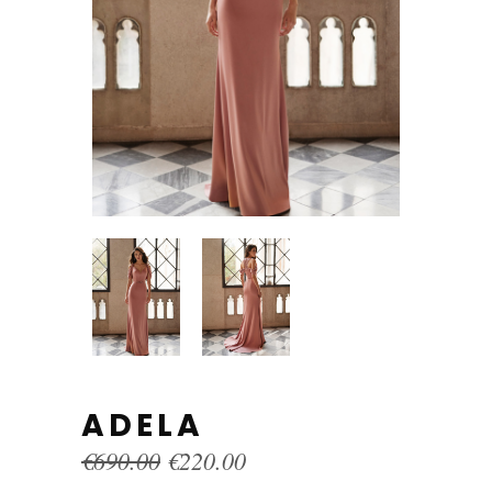
ADELA
Original
Current
€
690.00
€
220.00
price
price