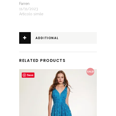
Farren
11/11/2023
Articolo simile
ADDITIONAL
INFORMATION
RELATED PRODUCTS
This product has multiple variants. The options may be chosen on the product page
SALE!
Save