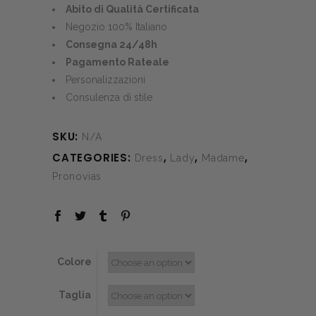
€870.00.
€260.00.
Abito di Qualità Certificata
Negozio 100% Italiano
Consegna 24/48h
Pagamento Rateale
Personalizzazioni
Consulenza di stile
SKU:
N/A
CATEGORIES:
,
,
,
Dress
Lady
Madame
Pronovias
Colore
Taglia