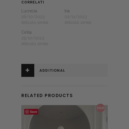
CORRELATI
Lucrezia
Iria
26/10/2023
02/11/2023
Articolo simile
Articolo simile
Cirilla
25/10/2023
Articolo simile
ADDITIONAL
INFORMATION
RELATED PRODUCTS
This product has multiple variants. The options may be chosen on the product page
SALE!
Save