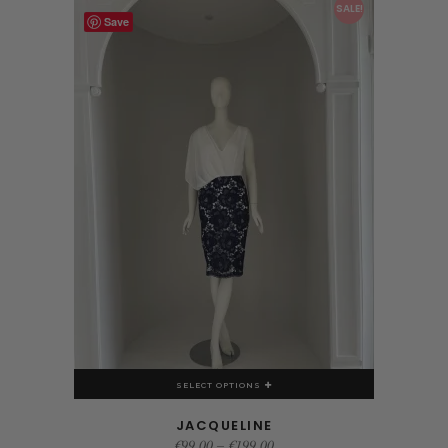
SALE!
Save
SELECT OPTIONS
JACQUELINE
€
99.00
–
€
199.00