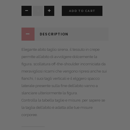
Amabel
ADD TO CART
quantity
DESCRIPTION
Elegante abito taglio sirena, il tessuto in crepe
permtte all’abito di avvolgere dolcemente la
figura, scollatura off-the-shoulder incorniciata da
meravigliosi ricami che vengono ripresi anche sui
fianchi, I suoi tagli verticali e il elggero spacco
laterale presente sulla fine dell’abito vanno a
slanciare ulteriormente la figura.
Controlla la
tabella taglie e misure
, per sapere se
la taglia dell’abito è adatta alle tue misure
corporee.