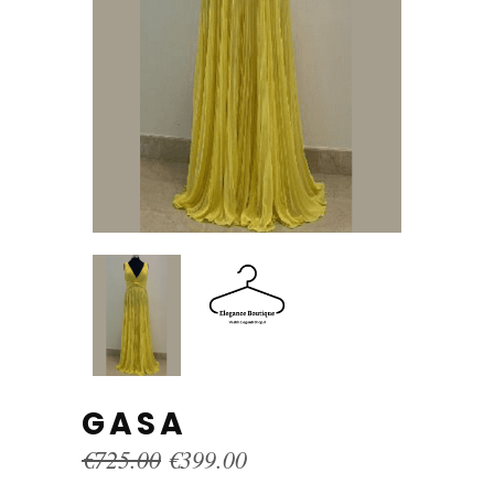
GASA
Original
Current
€
725.00
€
399.00
price
price