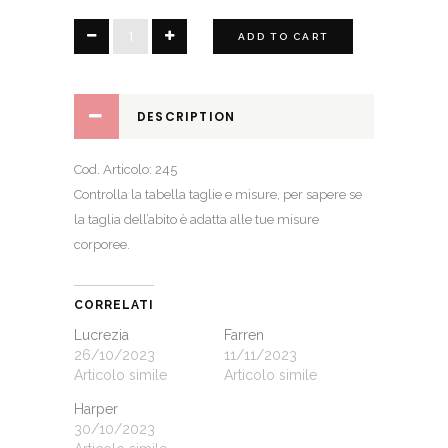
Gasa
ADD TO CART
quantity
DESCRIPTION
Cod. Articolo: 245
Controlla la
tabella taglie e misure
, per sapere se
la taglia dell’abito è adatta alle tue misure
corporee.
CORRELATI
Lucrezia
Farren
26/10/2023
11/11/2023
Articolo simile
Articolo simile
Harper
30/10/2023