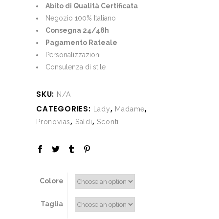
was:
is:
Abito di Qualità Certificata
€725.00.
€399.00.
Negozio 100% Italiano
Consegna 24/48h
Pagamento Rateale
Personalizzazioni
Consulenza di stile
SKU:
N/A
CATEGORIES:
,
,
Lady
Madame
,
,
Pronovias
Saldi
Sconti
Colore
Taglia