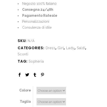
€430.00.
€129.00.
Negozio 100% Italiano
Consegna 24/48h
Pagamento Rateale
Personalizzazioni
Consulenza di stile
SKU:
N/A
CATEGORIES:
,
,
,
,
Dress
Girl
Lady
Saldi
Sconti
TAG:
Sopheria
Colore
Taglia