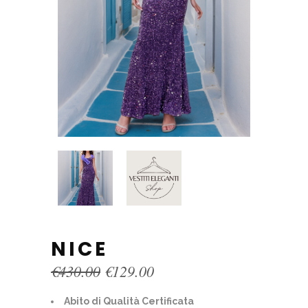
NICE
Original
Current
€
430.00
€
129.00
price
price
was:
is:
Abito di Qualità Certificata