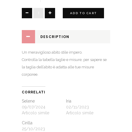
Nice
ADD TO CART
quantity
DESCRIPTION
Un meraviglioso abito stile impero.
Controlla la
tabella taglie e misure
, per sapere se
la taglia dell’abito è adatta alle tue misure
corporee.
CORRELATI
Selene
Iria
09/07/2024
02/11/2023
Articolo simile
Articolo simile
Cirilla
25/10/2023