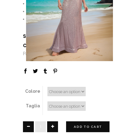
Pagamento Rateale
Personalizzazioni
Consulenza di stile
SKU:
N/A
CATEGORIES:
,
,
,
Corizzi
Girl
Lady
,
Paillettes
Sconti
Colore
Taglia
Rose
ADD TO CART
quantity