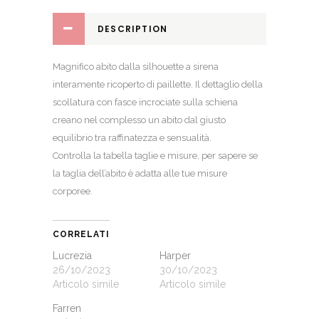
DESCRIPTION
Magnifico abito dalla silhouette a sirena
interamente ricoperto di paillette. Il dettaglio della
scollatura con fasce incrociate sulla schiena
creano nel complesso un abito dal giusto
equilibrio tra raffinatezza e sensualità.
Controlla la
tabella taglie e misure
, per sapere se
la taglia dell’abito è adatta alle tue misure
corporee.
CORRELATI
Lucrezia
Harper
26/10/2023
30/10/2023
Articolo simile
Articolo simile
Farren