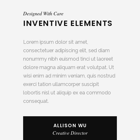
Designed With Care
INVENTIVE ELEMENTS
Lorem ipsum dolor sit amet,
consectetuer adipiscing elit, sed diam
nonummy nibh euismod tinci ut laoreet
dolore magna aliquam erat volutpat. Ut
wisi enim ad minim veniam, quis nostrud
exerci tation ullamcorper suscipit
lobortis nisl ut aliquip ex ea commodo
consequat.
ALLISON WU
Creative Director