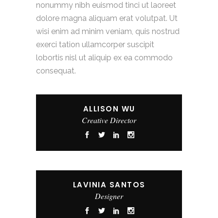
nonummy nibh euismod tinci ut laoreet
dolore magna aliquam erat volutpat. Ut
wisi enim ad minim veniam, quis nostrud
exerci tation ullamcorper suscipit
lobortis nisl ut aliquip ex ea commodo
consequat.
ALLISON WU
Creative Director
LAVINIA SANTOS
Designer