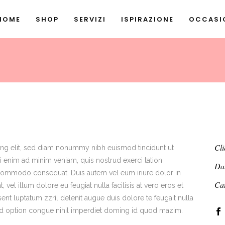
HOME
SHOP
SERVIZI
ISPIRAZIONE
OCCASIO
Cli
ing elit, sed diam nonummy nibh euismod tincidunt ut
i enim ad minim veniam, quis nostrud exerci tation
Da
ea commodo consequat. Duis autem vel eum iriure dolor in
Ca
 vel illum dolore eu feugiat nulla facilisis at vero eros et
ent luptatum zzril delenit augue duis dolore te feugait nulla
end option congue nihil imperdiet doming id quod mazim.