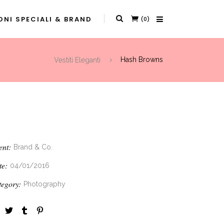
NI SPECIALI & BRAND
(0)
Vestiti Eleganti
Hash Browns
ent:
Brand & Co.
te:
04/01/2016
tegory:
Photography