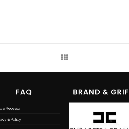
FAQ
BRAND & GRIF
o e Recesso
vacy & Policy