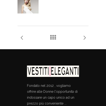
Fondato nel 2012 , vogliamo
offrire alle Donne l'opportunità di
indossare un capo unico ad un
prezzo più conveniente ...