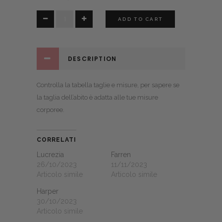
Quantity
ADD TO CART
DESCRIPTION
Controlla la
tabella taglie e misure
, per sapere se
la taglia dell’abito è adatta alle tue misure
corporee.
CORRELATI
Lucrezia
Farren
26/10/2023
11/11/2023
Articolo simile
Articolo simile
Harper
30/10/2023
Articolo simile