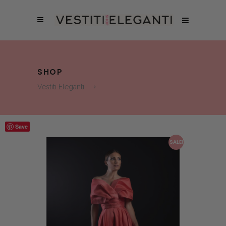
SHOP
Vestiti Eleganti
Save
SALE!