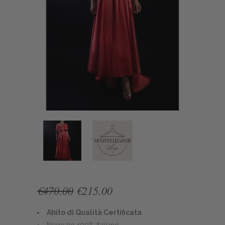
Original
Current
€
470.00
€
215.00
price
price
was:
is:
Abito di Qualità Certificata
€470.00.
€215.00.