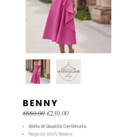
BENNY
Original
Current
€
660.00
€
230.00
price
price
was:
is:
Abito di Qualità Certificata
€660.00.
€230.00.
Negozio 100% Italiano