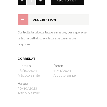
ADD TO CART
quantity
DESCRIPTION
Controlla la
tabella taglie e misure
, per sapere se
la taglia dell’abito è adatta alle tue misure
corporee.
CORRELATI
Lucrezia
Farren
26/10/2023
11/11/2023
Articolo simile
Articolo simile
Harper
30/10/2023
Articolo simile