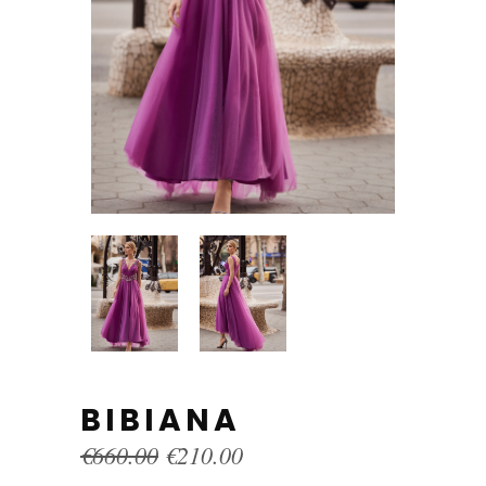
BIBIANA
Original
Current
€
660.00
€
210.00
price
price