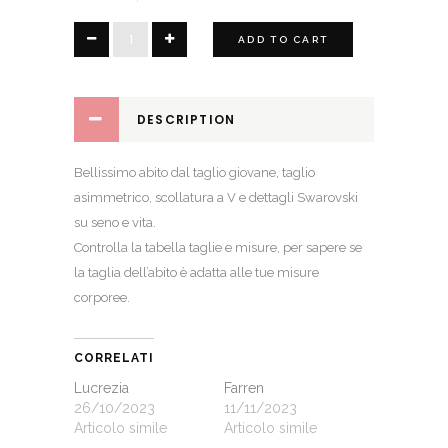
Bibiana
ADD TO CART
quantity
DESCRIPTION
Bellissimo abito dal taglio giovane, taglio
asimmetrico, scollatura a V e dettagli Swarovski
su seno e vita.
Controlla la
tabella taglie e misure
, per sapere se
la taglia dell’abito è adatta alle tue misure
corporee.
CORRELATI
Lucrezia
Farren
26/10/2023
11/11/2023
Articolo simile
Articolo simile