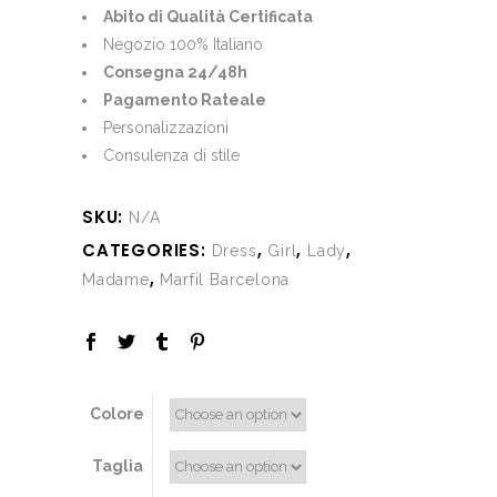
was:
is:
Abito di Qualità Certificata
€660.00.
€210.00.
Negozio 100% Italiano
Consegna 24/48h
Pagamento Rateale
Personalizzazioni
Consulenza di stile
SKU:
N/A
CATEGORIES:
,
,
,
Dress
Girl
Lady
,
Madame
Marfil Barcelona
Colore
Taglia