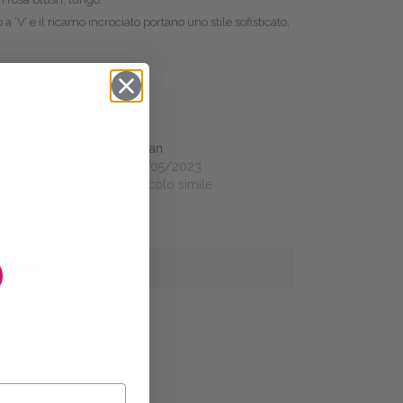
a ‘V’ e il ricamo incrociato portano uno stile sofisticato,
ea
Susan
6/2023
26/05/2023
olo simile
Articolo simile
O
MATION