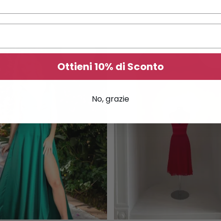
This product has multiple variants. The options may be chosen on the product page
SALE!
SALE
Ottieni 10% di Sconto
No, grazie