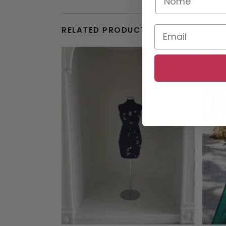
RELATED PRODUCTS
This product has multiple variants. The options may be chosen on the product page
SALE!