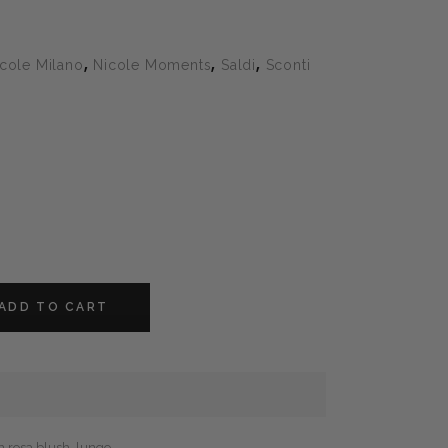
,
,
,
cole Milano
Nicole Moments
Saldi
Sconti
ADD TO CART
n rosa blush, lungo.