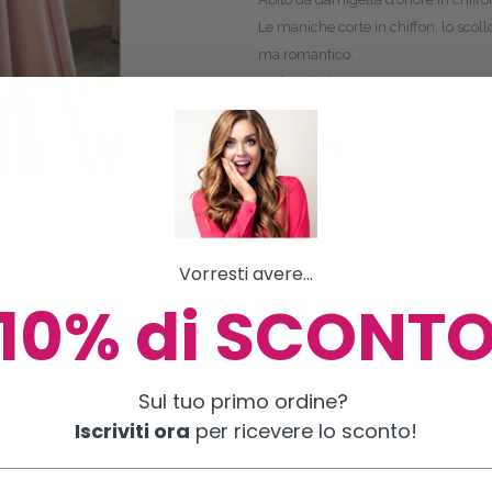
Le maniche corte in chiffon, lo scollo 
ma romantico.
Cod. Articolo: NM22136
CORRELATI
Glenda
Andr
21/09/2023
23/0
Articolo simile
Artic
Vorresti avere...
10% di SCONT
ADDITIONAL INFOR
Sul tuo primo ordine?
Iscriviti ora
per ricevere lo sconto!