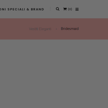
NI SPECIALI & BRAND
(0)
Vestiti Eleganti
Bridesmaid
D
t
0.