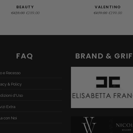
BEAUTY
VALENTINO
SELECT OPTIONS
SELECT OPTIONS
Original
Current
Original
Curren
€
428.00
€
189.00
€
439.00
€
199.00
price
price
price
price
was:
is:
was:
is:
€428.00.
€189.00.
€439.00.
€199.0
FAQ
BRAND & GRIF
o e Recesso
vacy & Policy
dizioni d'Uso
vizi Extra
la con Noi