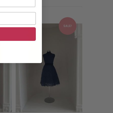
This product has multiple variants. The options may be chosen on the product page
This product has multiple variants. The options may be chosen on the product page
!
SALE!