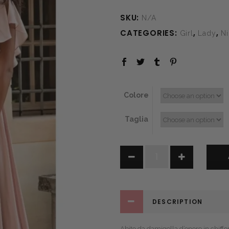
SKU:
N/A
CATEGORIES:
,
,
Girl
Lady
Ni
Colore
Taglia
Bridesmaid
quantity
DESCRIPTION
Abito da damigella d’onore in chiffo