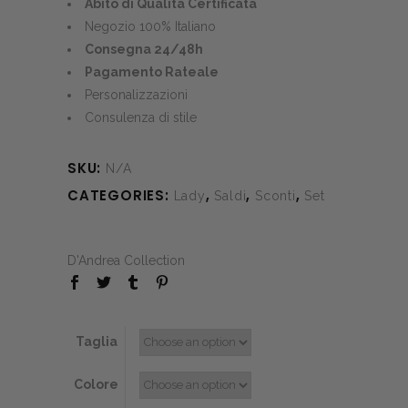
was:
is:
Abito di Qualità Certificata
€297.00.
€160.00.
Negozio 100% Italiano
Consegna 24/48h
Pagamento Rateale
Personalizzazioni
Consulenza di stile
SKU:
N/A
CATEGORIES:
,
,
,
Lady
Saldi
Sconti
Set
D'Andrea Collection
Taglia
Colore