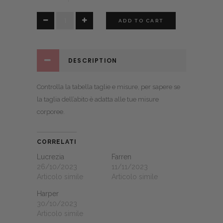
Daphne
ADD TO CART
quantity
DESCRIPTION
Controlla la
tabella taglie e misure
, per sapere se
la taglia dell’abito è adatta alle tue misure
corporee.
CORRELATI
Lucrezia
Farren
26/10/2023
11/11/2023
Articolo simile
Articolo simile
Harper
30/10/2023
Articolo simile