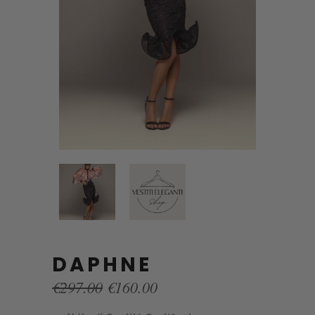
DAPHNE
Original
Current
€
297.00
€
160.00
price
price