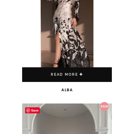
READ MORE
ALBA
This product has multiple variants. The options may be chosen on the product page
SALE!
Save