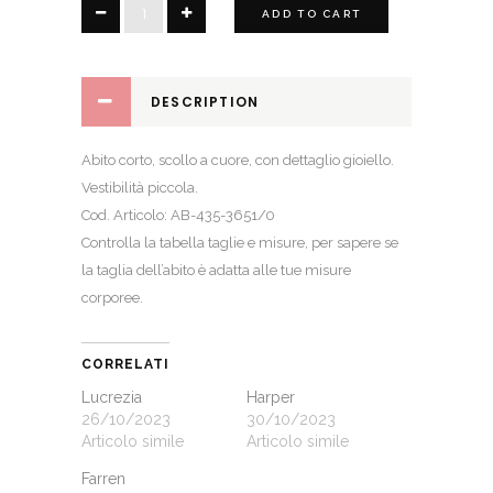
Madeline
ADD TO CART
quantity
DESCRIPTION
Abito corto, scollo a cuore, con dettaglio gioiello.
Vestibilità piccola.
Cod. Articolo: AB-435-3651/0
Controlla la
tabella taglie e misure
, per sapere se
la taglia dell’abito è adatta alle tue misure
corporee.
CORRELATI
Lucrezia
Harper
26/10/2023
30/10/2023
Articolo simile
Articolo simile
Farren