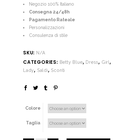
€276.00.
€138.00.
Negozio 100% Italiano
Consegna 24/48h
Pagamento Rateale
Personalizzazioni
Consulenza di stile
SKU:
N/A
CATEGORIES:
,
,
,
Betty Blue
Dress
Girl
,
,
Lady
Saldi
Sconti
Colore
Taglia