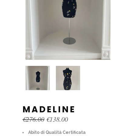
MADELINE
Original
Current
€
276.00
€
138.00
price
price
was:
is:
Abito di Qualità Certificata