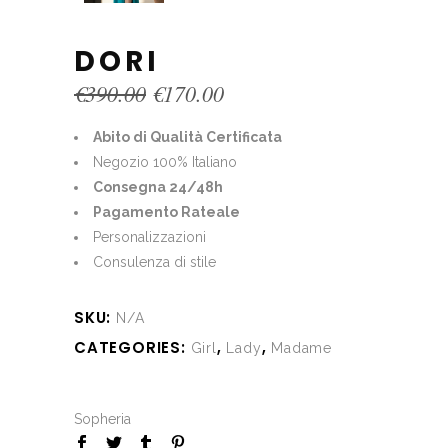
DORI
Original
Current
€
390.00
€
170.00
price
price
was:
is:
Abito di Qualità Certificata
€390.00.
€170.00.
Negozio 100% Italiano
Consegna 24/48h
Pagamento Rateale
Personalizzazioni
Consulenza di stile
SKU:
N/A
CATEGORIES:
,
,
Girl
Lady
Madame
Sopheria