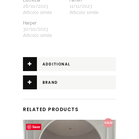
Lucrezia
Farren
26/10/2023
11/11/2023
Articolo simile
Articolo simile
Harper
30/10/2023
Articolo simile
ADDITIONAL
INFORMATION
BRAND
RELATED PRODUCTS
This product has multiple variants. The options may be chosen on the product page
SALE!
Save