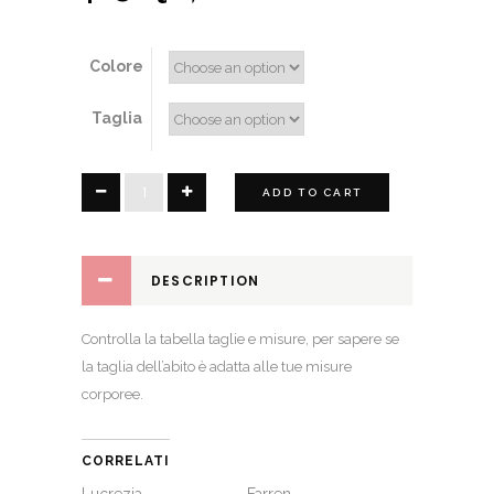
Colore
Taglia
dori
ADD TO CART
quantity
DESCRIPTION
Controlla la
tabella taglie e misure
, per sapere se
la taglia dell’abito è adatta alle tue misure
corporee.
CORRELATI