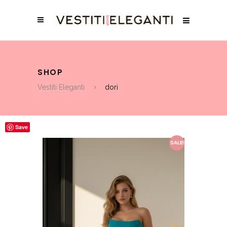
SHOP
Vestiti Eleganti
dori
Save
SALE!