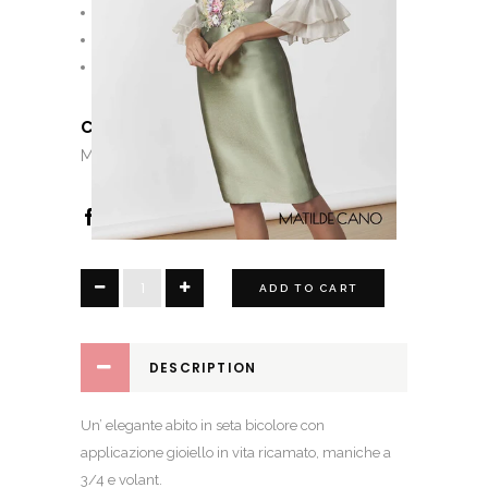
Pagamento Rateale
Personalizzazioni
Consulenza di stile
CATEGORIES:
,
,
,
Dress
Dress
Lady
,
,
,
Madame
Matilde Cano
Saldi
Set
Grace
ADD TO CART
quantity
DESCRIPTION
Un’ elegante abito in seta bicolore con
applicazione gioiello in vita ricamato, maniche a
3/4 e volant.