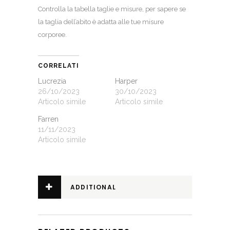
Controlla la
tabella taglie e misure
, per sapere se
la taglia dell’abito è adatta alle tue misure
corporee.
CORRELATI
Lucrezia
Harper
26/10/2023
30/10/2023
Articolo simile
Articolo simile
Farren
11/11/2023
Articolo simile
ADDITIONAL
INFORMATION