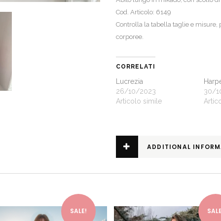
Cod. Articolo: 6149
Controlla la
tabella taglie e misure
,
corporee.
CORRELATI
Lucrezia
Harp
26/10/2023
30/1
Articolo simile
Artic
ADDITIONAL INFOR
This product has multiple variants. The options may be chosen on the product page
SALE!
SALE