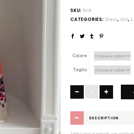
SKU:
N/A
CATEGORIES:
,
,
Dress
Girl
L
Colore
Taglia
Hope
quantity
DESCRIPTION
Abito lungo in mikado, con scollo dri