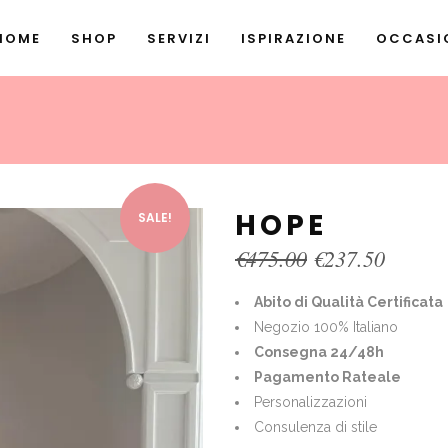
HOME
SHOP
SERVIZI
ISPIRAZIONE
OCCASIO
HOPE
SALE!
Original
Curren
€
475.00
€
237.50
price
price
was:
is:
Abito di Qualità Certificata
€475.00.
€237.5
Negozio 100% Italiano
Consegna 24/48h
Pagamento Rateale
Personalizzazioni
Consulenza di stile