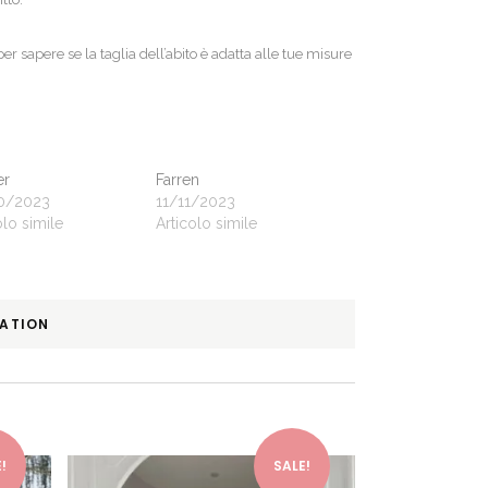
 per sapere se la taglia dell’abito è adatta alle tue misure
er
Farren
0/2023
11/11/2023
olo simile
Articolo simile
MATION
This product has multiple variants. The options may be chosen on the product page
This product has multiple variants. The options may be chosen on the product page
!
SALE!