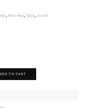
,
,
,
ady
Miss Max
Saldi
Sconti
ADD TO CART
tto.