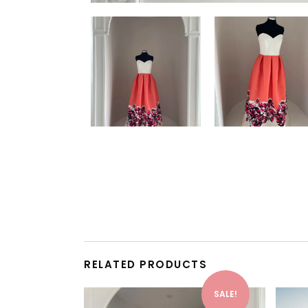
RELATED PRODUCTS
This product has multiple variants. The options may be chosen on the product page
SALE!