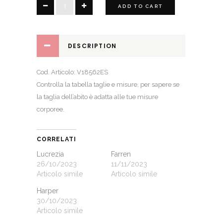
Margarita
ADD TO CART
quantity
DESCRIPTION
Cod. Articolo: V18562ES
Controlla la
tabella taglie e misure
, per sapere se
la taglia dell’abito è adatta alle tue misure
corporee.
CORRELATI
Lucrezia
Farren
26/10/2023
11/11/2023
Articolo simile
Articolo simile
Harper
30/10/2023
Articolo simile