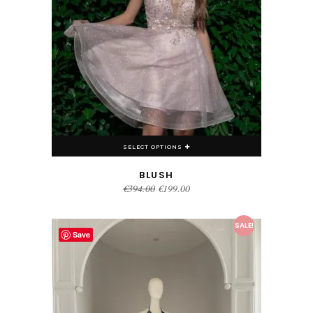
SELECT OPTIONS
BLUSH
Original
Current
€
394.00
€
199.00
price
price
was:
is:
€394.00.
€199.00.
This product has multiple variants. The options may be chosen on the product page
SALE!
Save