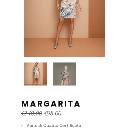
MARGARITA
Original
Current
€
140.00
€
98.00
price
price
was:
is:
Abito di Qualità Certificata