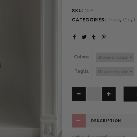
SKU:
N/A
CATEGORIES:
,
,
Dress
Girl
L
Colore
Taglia
Mint
quantity
DESCRIPTION
Abito corto con scollo a cuore.