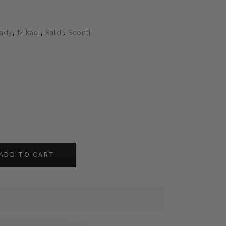
,
,
,
ady
Mikael
Saldi
Sconti
ADD TO CART