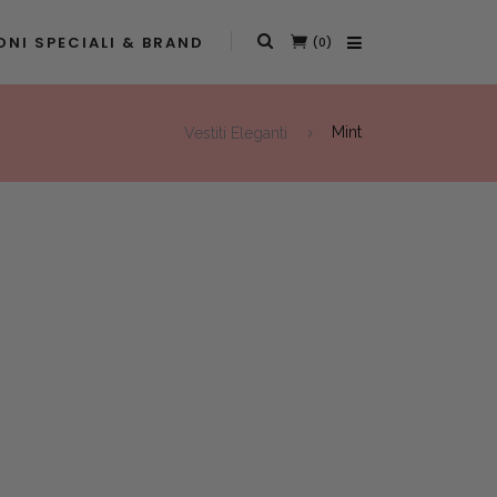
NI SPECIALI & BRAND
(0)
Vestiti Eleganti
Mint
t
0.