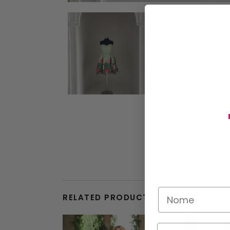
RELATED PRODUCTS
This product has multiple variants. The options may be chosen on the product page
SALE!