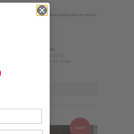
 per sapere se la taglia dell’abito è adatta alle tue misure
er
Farren
0/2023
11/11/2023
olo simile
Articolo simile
O
MATION
This product has multiple variants. The options may be chosen on the product page
This product has multiple variants. The options may be chosen on the product page
!
SALE!