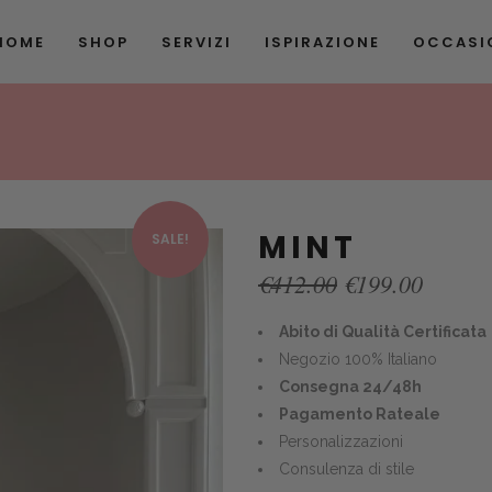
HOME
SHOP
SERVIZI
ISPIRAZIONE
OCCASIO
MINT
SALE!
Original
Curren
€
412.00
€
199.00
price
price
was:
is:
Abito di Qualità Certificata
€412.00.
€199.0
Negozio 100% Italiano
Consegna 24/48h
Pagamento Rateale
Personalizzazioni
Consulenza di stile