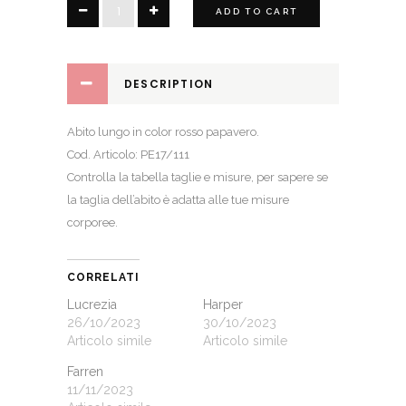
Poppy
ADD TO CART
quantity
DESCRIPTION
Abito lungo in color rosso papavero.
Cod. Articolo: PE17/111
Controlla la
tabella taglie e misure
, per sapere se
la taglia dell’abito è adatta alle tue misure
corporee.
CORRELATI
Lucrezia
Harper
26/10/2023
30/10/2023
Articolo simile
Articolo simile
Farren
11/11/2023