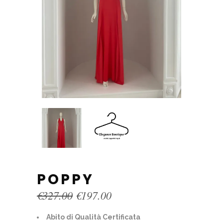
POPPY
Original
Current
€
327.00
€
197.00
price
price
was:
is:
Abito di Qualità Certificata