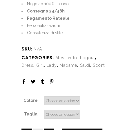
€327.00.
€197.00.
Negozio 100% Italiano
Consegna 24/48h
Pagamento Rateale
Personalizzazioni
Consulenza di stile
SKU:
N/A
CATEGORIES:
,
Alessandro Legora
,
,
,
,
,
Dress
Girl
Lady
Madame
Saldi
Sconti
Colore
Taglia