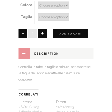
Colore
Taglia
prosidea
ADD TO CART
quantity
DESCRIPTION
Controlla la
tabella taglie e misure
, per sapere se
la taglia dell’abito è adatta alle tue misure
corporee.
CORRELATI
Lucrezia
Farren
26/10/2023
11/11/2023