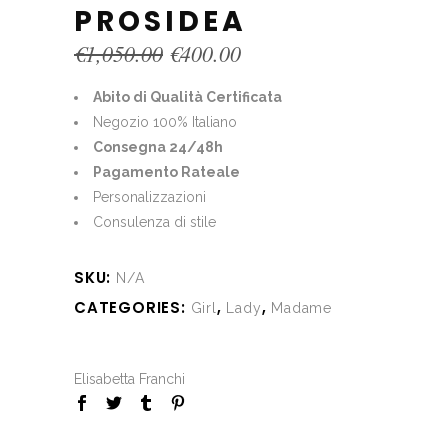
PROSIDEA
Original
Current
€
1,050.00
€
400.00
price
price
was:
is:
Abito di Qualità Certificata
€1,050.00.
€400.00.
Negozio 100% Italiano
Consegna 24/48h
Pagamento Rateale
Personalizzazioni
Consulenza di stile
SKU:
N/A
CATEGORIES:
,
,
Girl
Lady
Madame
Elisabetta Franchi