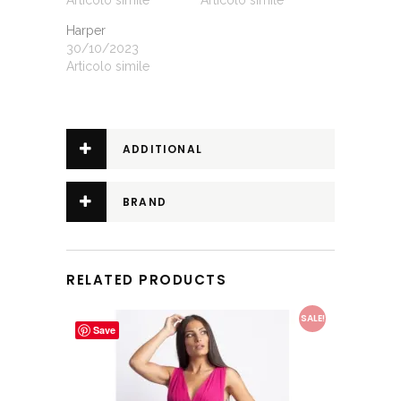
Articolo simile
Articolo simile
Harper
30/10/2023
Articolo simile
ADDITIONAL
INFORMATION
BRAND
RELATED PRODUCTS
This product has multiple variants. The options may be chosen on the product page
SALE!
Save