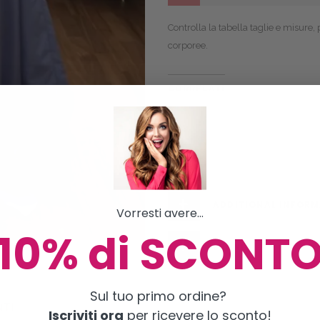
Controlla la
tabella taglie e misure
,
corporee.
CORRELATI
Lucrezia
Farre
26/10/2023
11/1
Articolo simile
Artic
ADDITIONAL INFOR
Vorresti avere...
10% di SCONT
BRAND
Sul tuo primo ordine?
Iscriviti ora
per ricevere lo sconto!