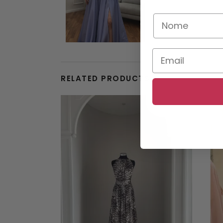
RELATED PRODUCTS
This product has multiple variants. The options may be chosen on the product page
SALE!