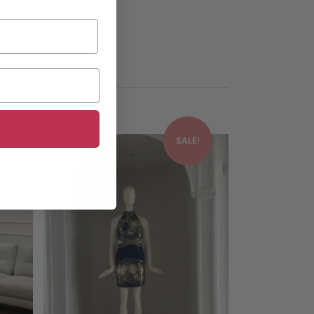
This product has multiple variants. The options may be chosen on the product page
This product has multiple variants. The options may be chosen on the product page
!
SALE!