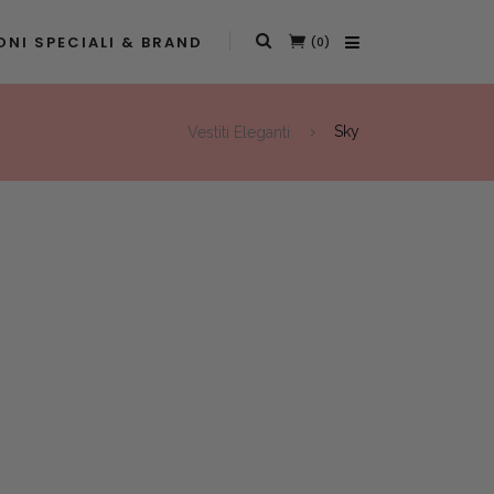
NI SPECIALI & BRAND
(0)
Vestiti Eleganti
Sky
t
0.