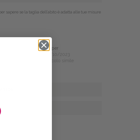
 per sapere se la taglia dell’abito è adatta alle tue misure
n
Harper
1/2023
30/10/2023
olo simile
Articolo simile
MATION
O