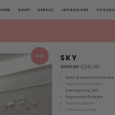
HOME
SHOP
SERVIZI
ISPIRAZIONE
OCCASIO
SKY
SALE!
Original
Curren
€
480.00
€
200.00
price
price
was:
is:
Abito di Qualità Certificata
€480.00.
€200.0
Negozio 100% Italiano
Consegna 24/48h
Pagamento Rateale
Personalizzazioni
Consulenza di stile