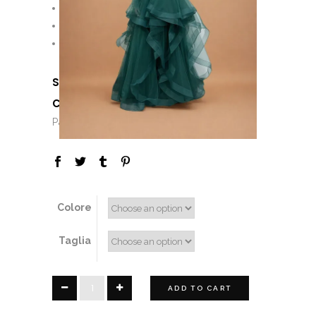
Pagamento Rateale
Personalizzazioni
Consulenza di stile
SKU:
N/A
CATEGORIES:
,
,
,
F&P
Girl
Lady
,
,
,
Paillettes
Saldi
Sconti
Set
Colore
Taglia
Spark
ADD TO CART
quantity