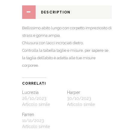
DESCRIPTION
Bellissimo abito lungo con corpetto impreziosito di
strass e gonna ampia.
Chiusura con lacci incrociati dietro.
Controlla la
tabella taglie e misure
, per sapere se
la taglia dell’abito è adatta alle tue misure
corporee.
CORRELATI
Lucrezia
Harper
26/10/2023
30/10/2023
Articolo simile
Articolo simile
Farren
11/11/2023
Articolo simile