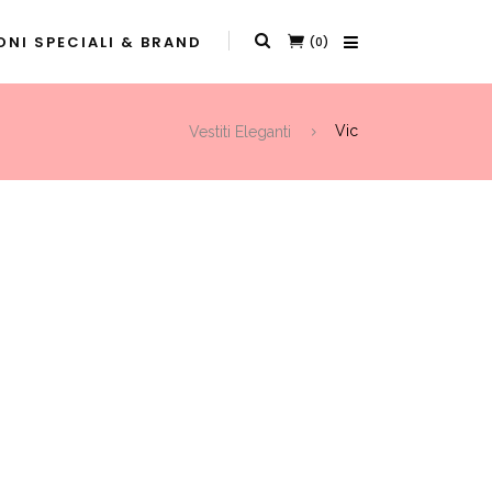
NI SPECIALI & BRAND
(0)
Vestiti Eleganti
Vic
t
0.