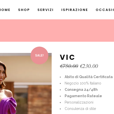
HOME
SHOP
SERVIZI
ISPIRAZIONE
OCCASIO
VIC
SALE!
Original
Curren
€
750.00
€
230.00
price
price
was:
is:
Abito di Qualità Certificata
€750.00.
€230.0
Negozio 100% Italiano
Consegna 24/48h
Pagamento Rateale
Personalizzazioni
Consulenza di stile