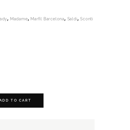
,
,
,
,
ady
Madame
Marfil Barcelona
Saldi
Sconti
ADD TO CART