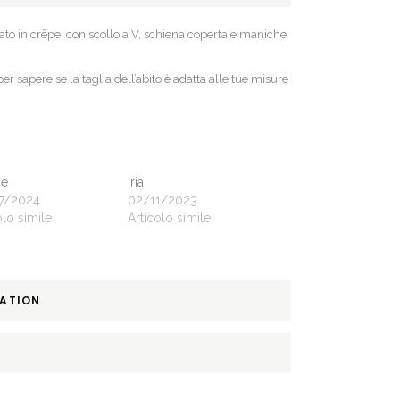
zato in crêpe, con scollo a V, schiena coperta e maniche
 per sapere se la taglia dell’abito è adatta alle tue misure
ne
Iria
7/2024
02/11/2023
olo simile
Articolo simile
MATION