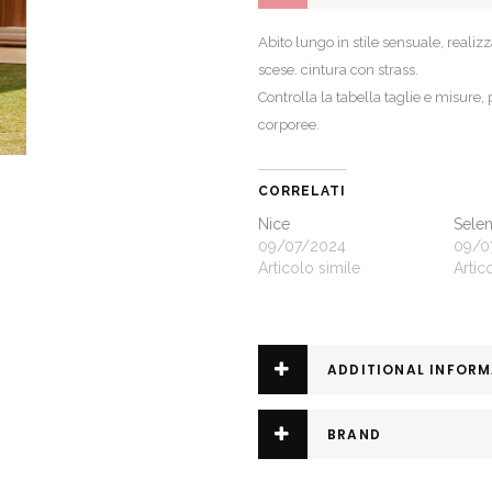
Abito lungo in stile sensuale, realiz
scese. cintura con strass.
Controlla la
tabella taglie e misure
,
corporee.
CORRELATI
Nice
Sele
09/07/2024
09/0
Articolo simile
Artic
ADDITIONAL INFOR
BRAND