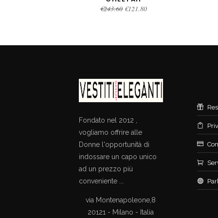
Original
Current
€
243.60
€
121.80
price
price
was:
is:
€243.60.
€121.80.
Res
Fondato nel 2012 ,
Pri
vogliamo offrire alle
Donne l'opportunità di
Con
indossare un capo unico
Ser
ad un prezzo più
conveniente ...
Par
via Montenapoleone,8
20121 - Milano - Italia