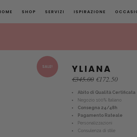
HOME
SHOP
SERVIZI
ISPIRAZIONE
OCCASIO
YLIANA
SALE!
Original
Curren
€
345.00
€
172.50
price
price
was:
is:
Abito di Qualità Certificata
€345.00.
€172.5
Negozio 100% Italiano
Consegna 24/48h
Pagamento Rateale
Personalizzazioni
Consulenza di stile