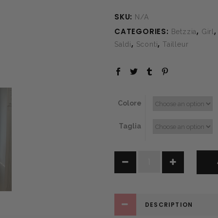
SKU:
N/A
CATEGORIES:
,
Betzzia
Girl
,
,
Saldi
Sconti
Tailleur
Colore
Taglia
Yliana
quantity
DESCRIPTION