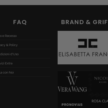
FAQ
BRAND & GRIF
o e Recesso
vacy & Policy
dizioni d'Uso
vizi Extra
la con Noi