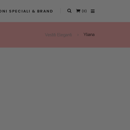
NI SPECIALI & BRAND
(0)
Vestiti Eleganti
Yliana
t
0.