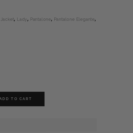
,
,
,
,
,
Jacket
Lady
Pantalone
Pantalone Elegante
ADD TO CART