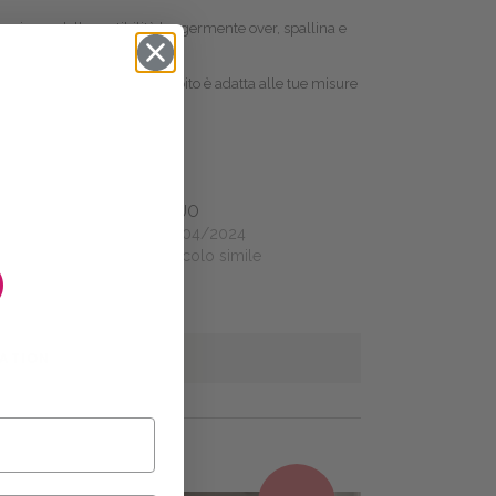
, giacca dalla vestibilità leggermente over, spallina e
a sigaretta con spacchi.
 per sapere se la taglia dell’abito è adatta alle tue misure
er
FLUO
0/2023
13/04/2024
O
olo simile
Articolo simile
MATION
This product has multiple variants. The options may be chosen on the product page
This product has multiple variants. The options may be chosen on the product page