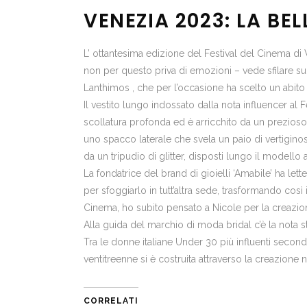
VENEZIA 2023: LA BE
L’ ottantesima edizione del Festival del Cinema di 
non per questo priva di emozioni – vede sfilare sul
Lanthimos , che per l’occasione ha scelto un abito 
Il
vestito lungo
indossato dalla nota influencer al F
scollatura profonda ed è arricchito da un prezios
uno spacco laterale che svela un paio di vertiginosi 
da un tripudio di glitter, disposti lungo il modello
La fondatrice del brand di gioielli ‘Amabile’ ha let
per sfoggiarlo in tutt’altra sede, trasformando così
Cinema, ho subito pensato a Nicole per la creazione
Alla guida del marchio di moda bridal c’è la nota st
Tra le donne italiane Under 30 più influenti secon
ventitreenne si è costruita attraverso la creazione n
CORRELATI