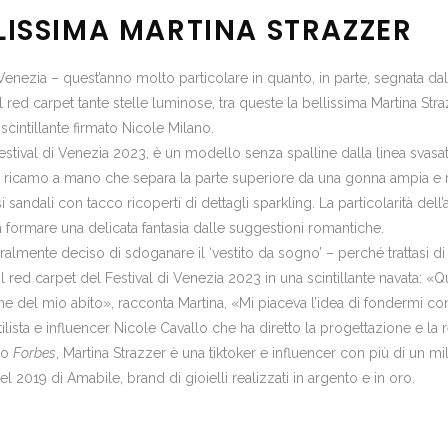
LLISSIMA MARTINA STRAZZER
Venezia – quest’anno molto particolare in quanto, in parte, segnata da
 red carpet tante stelle luminose, tra queste la bellissima
Martina Stra
scintillante firmato Nicole Milano.
estival di Venezia 2023, è un modello senza spalline dalla linea svasat
o ricamo a mano che separa la parte superiore da una gonna ampia e m
sandali con tacco ricoperti di dettagli sparkling. La particolarità dell
 a formare una delicata fantasia dalle suggestioni romantiche.
teralmente deciso di sdoganare il ‘vestito da sogno’ – perché trattasi 
 il red carpet del Festival di Venezia 2023 in una scintillante navata:
 del mio abito», racconta Martina, «Mi piaceva l’idea di fondermi con 
ilista e influencer Nicole Cavallo che ha diretto la progettazione e la 
do
Forbes
, Martina Strazzer è una tiktoker e influencer con più di un m
el 2019 di Amabile, brand di gioielli realizzati in argento e in oro.