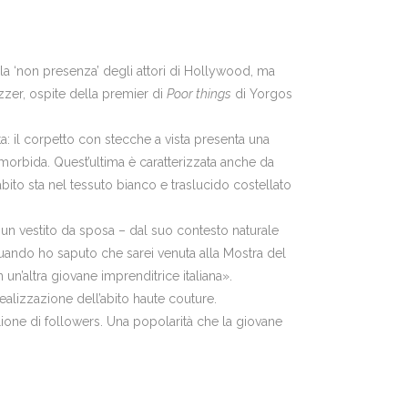
lla ‘non presenza’ degli attori di Hollywood, ma
zzer,
ospite della premier di
Poor things
di Yorgos
a: il corpetto con stecche a vista presenta una
orbida. Quest’ultima è caratterizzata anche da
’abito sta nel tessuto bianco e traslucido costellato
di un vestito da sposa – dal suo contesto naturale
 «Quando ho saputo che sarei venuta alla Mostra del
un’altra giovane imprenditrice italiana».
realizzazione dell’abito haute couture.
ilione di followers. Una popolarità che la giovane