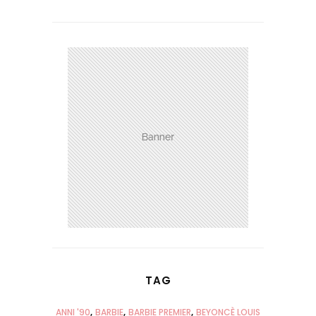
TAG
ANNI '90
BARBIE
BARBIE PREMIER
BEYONCÈ LOUIS