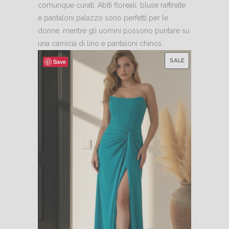
comunque curati. Abiti floreali, bluse raffinate
e pantaloni palazzo sono perfetti per le
donne, mentre gli uomini possono puntare su
una camicia di lino e pantaloni chinos.
PRODUCT
SALE
Save
ON
SALE