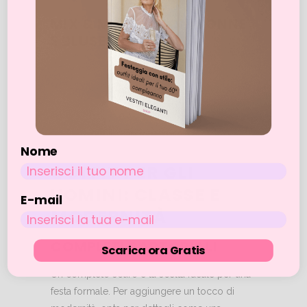
MIX & MATCH CON GONNE
E BLUSE
Una combinazione di gonna e blusa può
essere una soluzione pratica ed elegante. Per
esempio, una gonna midi plissettata abbinata
a una blusa in seta crea un look perfetto per
un evento semi-formale.
Nome
OUTFIT PER GLI
UOMINI: CLASSE E
E-mail
MODERNITÀ
COMPLETI SARTORIALI
Scarica ora Gratis
Un completo scuro è la scelta ideale per una
festa formale. Per aggiungere un tocco di