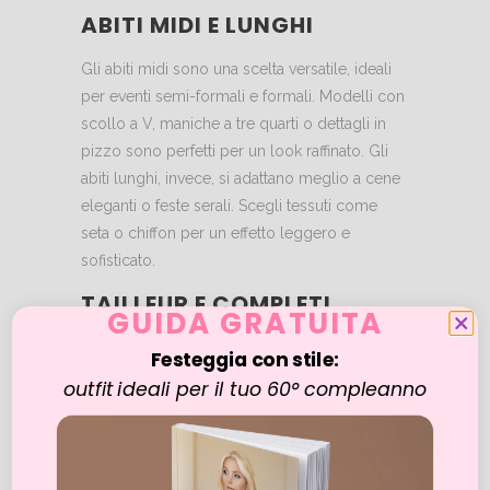
ABITI MIDI E LUNGHI
Gli abiti midi sono una scelta versatile, ideali
per eventi semi-formali e formali. Modelli con
scollo a V, maniche a tre quarti o dettagli in
pizzo sono perfetti per un look raffinato. Gli
abiti lunghi, invece, si adattano meglio a cene
eleganti o feste serali. Scegli tessuti come
seta o chiffon per un effetto leggero e
sofisticato.
TAILLEUR E COMPLETI
GUIDA GRATUITA
PANTALONE
Festeggia con stile:
Per un look moderno e chic, un tailleur è una
outfit
ideali per il tuo 60° compleanno
scelta perfetta. Completa il look con scarpe
con tacco e gioielli luminosi. Per un’occasione
più rilassata, prova un completo pantalone
con blazer oversize e sneakers eleganti.