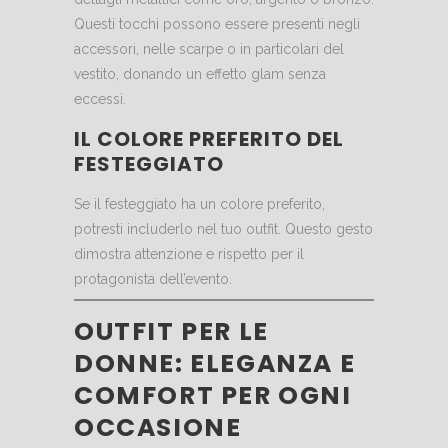
Questi tocchi possono essere presenti negli
accessori, nelle scarpe o in particolari del
vestito, donando un effetto glam senza
eccessi.
IL COLORE PREFERITO DEL
FESTEGGIATO
Se il festeggiato ha un colore preferito,
potresti includerlo nel tuo outfit. Questo gesto
dimostra attenzione e rispetto per il
protagonista dell’evento.
OUTFIT PER LE
DONNE: ELEGANZA E
COMFORT PER OGNI
OCCASIONE