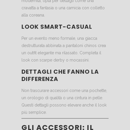
modernità, opta per dettagli come una
cravatta a fantasia o una camicia con colletto
alla coreana.
LOOK SMART-CASUAL
Per un evento meno formale, una giacca
destrutturata abbinata a pantaloni chinos crea
un outfit elegante ma rilassato. Completa il
look con scarpe derby o mocassini.
DETTAGLI CHE FANNO LA
DIFFERENZA
Non trascurare accessori come una pochette,
un orologio di qualità o una cintura in pelle.
Questi dettagli possono elevare anche il look
più semplice.
GLI ACCESSORI: IL