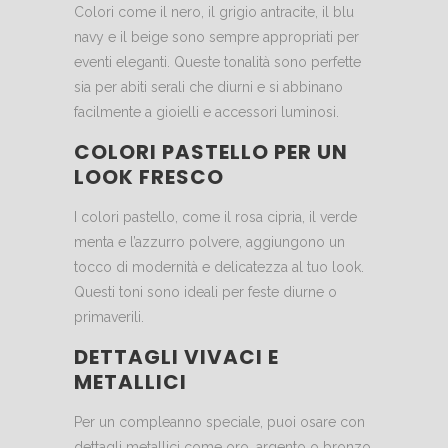
Colori come il nero, il grigio antracite, il blu
navy e il beige sono sempre appropriati per
eventi eleganti. Queste tonalità sono perfette
sia per abiti serali che diurni e si abbinano
facilmente a gioielli e accessori luminosi.
COLORI PASTELLO PER UN
LOOK FRESCO
I colori pastello, come il rosa cipria, il verde
menta e l’azzurro polvere, aggiungono un
tocco di modernità e delicatezza al tuo look.
Questi toni sono ideali per feste diurne o
primaverili.
DETTAGLI VIVACI E
METALLICI
Per un compleanno speciale, puoi osare con
dettagli metallici come oro, argento o bronzo.