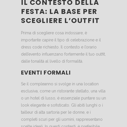
IL CONTESTO DELLA
FESTA: LA BASE PER
SCEGLIERE L’OUTFIT
Prima di scegliere cosa indossare, è
importante capire il tipo di celebrazione e il
dress code richiesto. Il contesto e l’orario
dell’evento influenzano fortemente il tuo outfit,
dalle tonalità al livello di formalità.
EVENTI FORMALI
Se il compleanno si svolge in una location
esclusiva, come un ristorante stellato, una villa
o un hotel di lusso, è essenziale puntare su un
look elegante e sofisticato. Gli abiti lunghi o i
tailleur di alta sartoria per le donne, e i
completi scuri per gli uomini, rappresentano
scelte ideali. In questi contesti, è preferibile