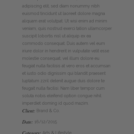
adipiscing elit, sed diam nonummy nibh
euismod tincidunt ut laoreet dolore magna
aliquam erat volutpat. Ut wisi enim ad minim
veniam, quis nostrud exerci tation ullamcorper
suscipit lobortis nisl ut aliquip ex ea
commodo consequat. Duis autem vel eum
iriure dolor in hendrerit in vulputate velit esse
molestie consequat, vel illum dolore eu
feugiat nulla facilisis at vero eros et accumsan
et iusto odio dignissim qui blandit praesent
luptatum zzril delenit augue duis dolore te
feugait nulla facilisi. Nam liber tempor cum
soluta nobis eleifend option congue nihil
imperdiet doming id quod mazim.
Client:
Brand & Co.
Date:
16/12/2015
Category:
Arts & Lifestyle