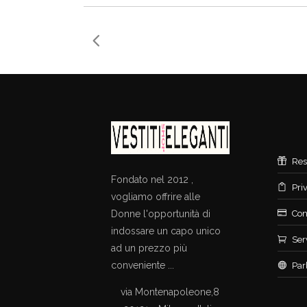
Res
Fondato nel 2012 ,
Pri
vogliamo offrire alle
Donne l'opportunità di
Con
indossare un capo unico
Ser
ad un prezzo più
conveniente ...
Par
via Montenapoleone,8