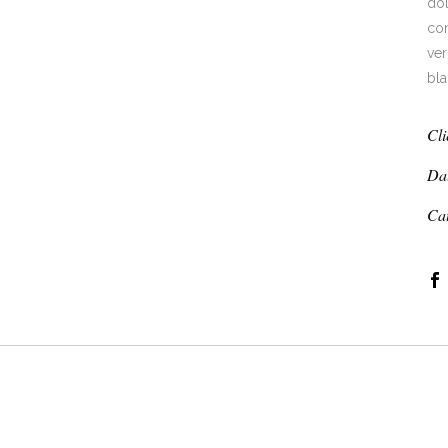
dol
con
ver
bla
Cli
Da
Ca