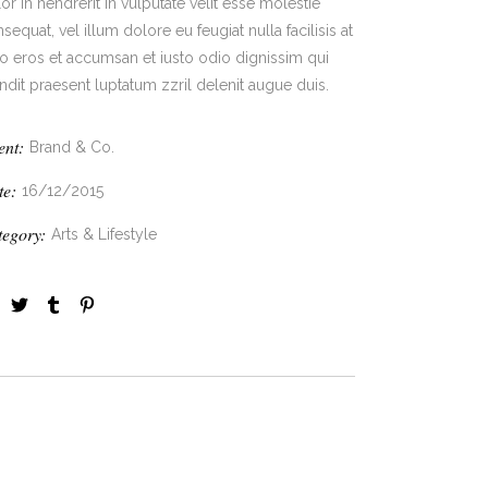
or in hendrerit in vulputate velit esse molestie
sequat, vel illum dolore eu feugiat nulla facilisis at
o eros et accumsan et iusto odio dignissim qui
ndit praesent luptatum zzril delenit augue duis.
ent:
Brand & Co.
te:
16/12/2015
tegory:
Arts & Lifestyle