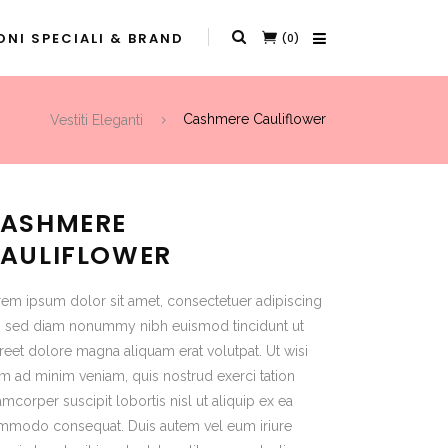
NI SPECIALI & BRAND
(0)
Vestiti Eleganti
Cashmere Cauliflower
ASHMERE
AULIFLOWER
em ipsum dolor sit amet, consectetuer adipiscing
t, sed diam nonummy nibh euismod tincidunt ut
reet dolore magna aliquam erat volutpat. Ut wisi
m ad minim veniam, quis nostrud exerci tation
amcorper suscipit lobortis nisl ut aliquip ex ea
mmodo consequat. Duis autem vel eum iriure