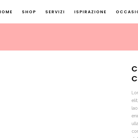
HOME
SHOP
SERVIZI
ISPIRAZIONE
OCCASIO
C
C
Lor
eli
lao
eni
ull
co