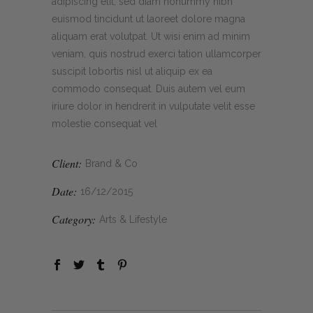
adipiscing elit, sed diam nonummy nibh
euismod tincidunt ut laoreet dolore magna
aliquam erat volutpat. Ut wisi enim ad minim
veniam, quis nostrud exerci tation ullamcorper
suscipit lobortis nisl ut aliquip ex ea
commodo consequat. Duis autem vel eum
iriure dolor in hendrerit in vulputate velit esse
molestie consequat vel
Client:
Brand & Co
Date:
16/12/2015
Category:
Arts & Lifestyle