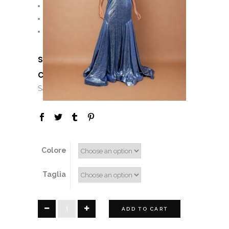
Pagamento Rateale
Personalizzazioni
Consulenza di stile
SKU:
N/A
CATEGORIES:
,
,
,
,
Dress
F&P
Girl
Lady
,
Saldi
Sconti
Colore
Taglia
1989
ADD TO CART
quantity