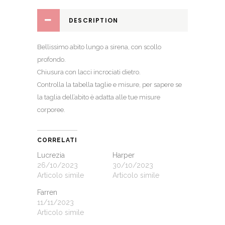
DESCRIPTION
Bellissimo abito lungo a sirena, con scollo
profondo.
Chiusura con lacci incrociati dietro.
Controlla la
tabella taglie e misure
, per sapere se
la taglia dell’abito è adatta alle tue misure
corporee.
CORRELATI
Lucrezia
Harper
26/10/2023
30/10/2023
Articolo simile
Articolo simile
Farren
11/11/2023
Articolo simile