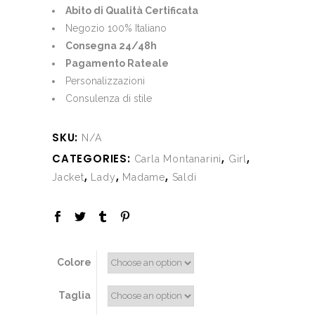
was:
is:
Abito di Qualità Certificata
€317.00.
€158.50.
Negozio 100% Italiano
Consegna 24/48h
Pagamento Rateale
Personalizzazioni
Consulenza di stile
SKU:
N/A
CATEGORIES:
,
,
Carla Montanarini
Girl
,
,
,
Jacket
Lady
Madame
Saldi
Colore
Taglia