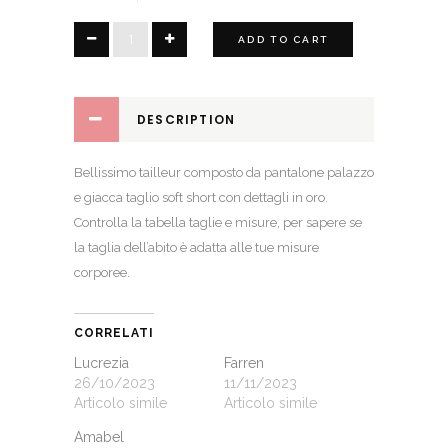
Alida
ADD TO CART
quantity
DESCRIPTION
Bellissimo tailleur composto da pantalone palazzo
e giacca taglio soft short con dettagli in oro.
Controlla la
tabella taglie e misure
, per sapere se
la taglia dell’abito è adatta alle tue misure
corporee.
CORRELATI
Lucrezia
Farren
26/10/2023
11/11/2023
Articolo simile
Articolo simile
Amabel