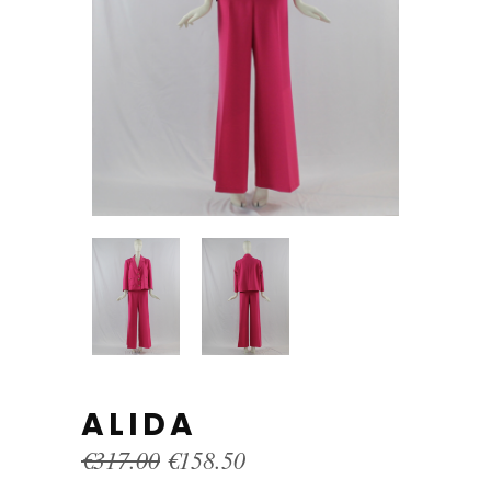
ALIDA
Original
Current
€
317.00
€
158.50
price
price