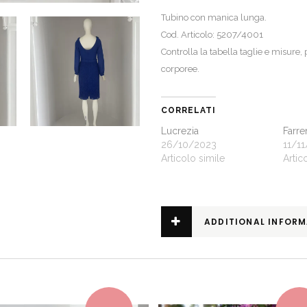
Tubino con manica lunga.
Cod. Articolo: 5207/4001
Controlla la
tabella taglie e misure
,
corporee.
CORRELATI
Lucrezia
Farre
26/10/2023
11/1
Articolo simile
Artic
ADDITIONAL INFOR
This product has multiple variants. The options may be chosen on the product page