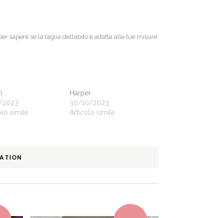
 per sapere se la taglia dell’abito è adatta alle tue misure
n
Harper
1/2023
30/10/2023
olo simile
Articolo simile
MATION
This product has multiple variants. The options may be chosen on the product page
This product has multiple variants. The options may be chosen on the product page