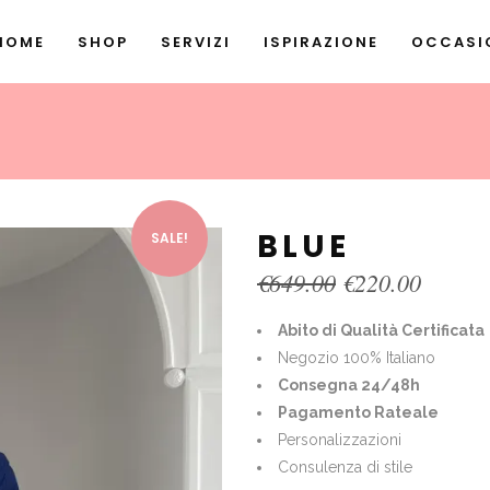
HOME
SHOP
SERVIZI
ISPIRAZIONE
OCCASIO
BLUE
SALE!
Original
Curren
€
649.00
€
220.00
price
price
was:
is:
Abito di Qualità Certificata
€649.00.
€220.0
Negozio 100% Italiano
Consegna 24/48h
Pagamento Rateale
Personalizzazioni
Consulenza di stile