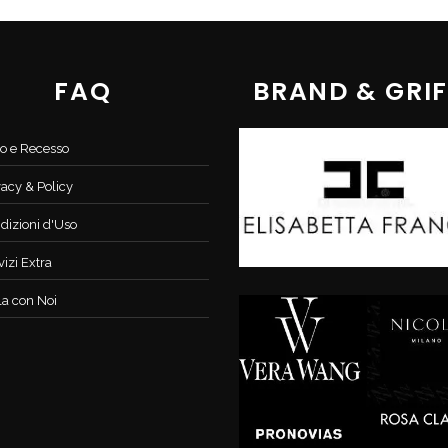
FAQ
BRAND & GRIF
o e Recesso
vacy & Policy
dizioni d'Uso
vizi Extra
la con Noi