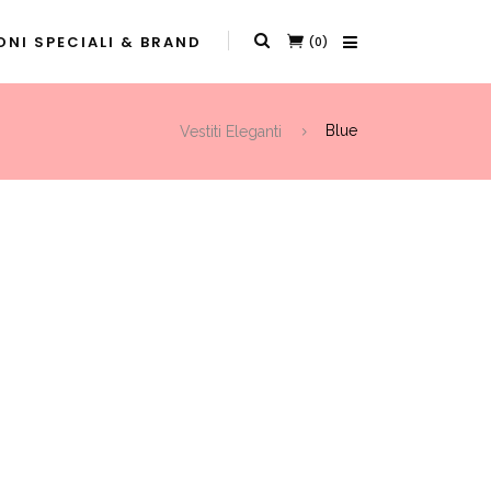
NI SPECIALI & BRAND
(0)
Vestiti Eleganti
Blue
t
0.