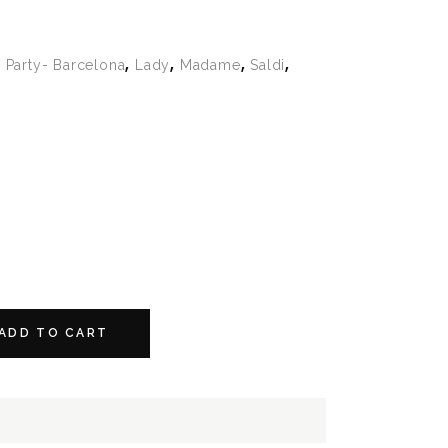
,
,
,
,
y Party- Barcelona
Lady
Madame
Saldi
ADD TO CART