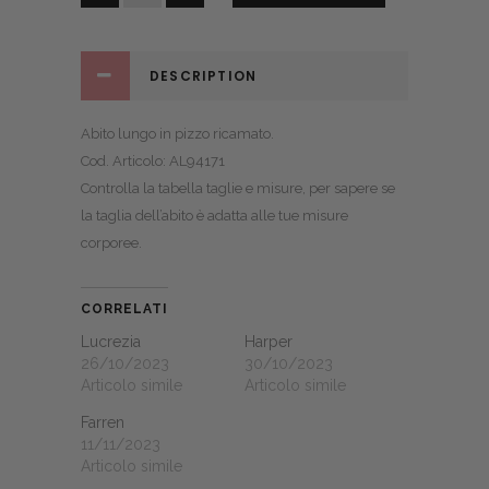
quantity
DESCRIPTION
Abito lungo in pizzo ricamato.
Cod. Articolo: AL94171
Controlla la
tabella taglie e misure
, per sapere se
la taglia dell’abito è adatta alle tue misure
corporee.
CORRELATI
Lucrezia
Harper
26/10/2023
30/10/2023
Articolo simile
Articolo simile
Farren
11/11/2023
Articolo simile