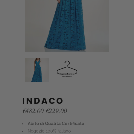
INDACO
Original
Current
€
482.00
€
229.00
price
price
was:
is:
Abito di Qualità Certificata
€482.00.
€229.00.
Negozio 100% Italiano