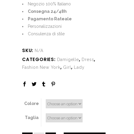
€400.00.
€195.00.
Negozio 100% Italiano
Consegna 24/48h
Pagamento Rateale
Personalizzazioni
Consulenza di stile
SKU:
N/A
CATEGORIES:
,
,
Damigelle
Dress
,
,
Fashion New York
Girl
Lady
Colore
Taglia