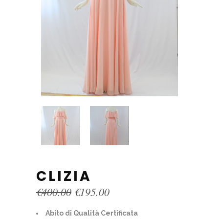
CLIZIA
Original
Current
€
400.00
€
195.00
price
price
was:
is:
Abito di Qualità Certificata