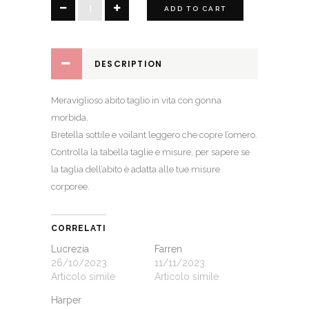
Clizia
ADD TO CART
quantity
DESCRIPTION
Meraviglioso abito taglio in vita con gonna
morbida.
Bretella sottile e voilant leggero che copre l’omero.
Controlla la
tabella taglie e misure
, per sapere se
la taglia dell’abito è adatta alle tue misure
corporee.
CORRELATI
Lucrezia
Farren
26/10/2023
11/11/2023
Articolo simile
Articolo simile
Harper