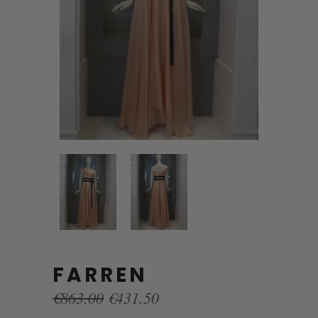
FARREN
Original
Current
€
863.00
€
431.50
price
price