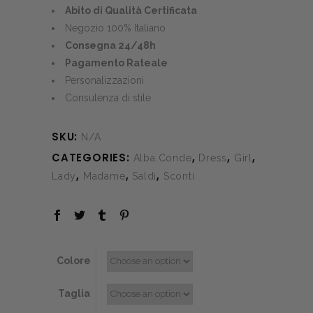
was:
is:
Abito di Qualità Certificata
€863.00.
€431.50.
Negozio 100% Italiano
Consegna 24/48h
Pagamento Rateale
Personalizzazioni
Consulenza di stile
SKU:
N/A
CATEGORIES:
,
,
,
Alba.Conde
Dress
Girl
,
,
,
Lady
Madame
Saldi
Sconti
Colore
Taglia