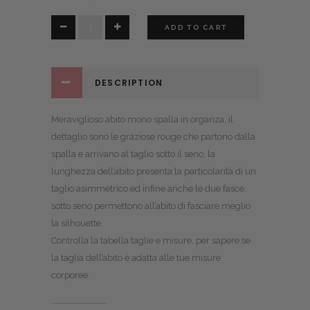
Farren
ADD TO CART
quantity
DESCRIPTION
Meraviglioso abito mono spalla in organza, il
dettaglio sono le graziose rouge che partono dalla
spalla e arrivano al taglio sotto il seno, la
lunghezza dell’abito presenta la particolarità di un
taglio asimmetrico ed infine anche le due fasce
sotto seno permettono all’abito di fasciare meglio
la silhouette.
Controlla la
tabella taglie e misure
, per sapere se
la taglia dell’abito è adatta alle tue misure
corporee.