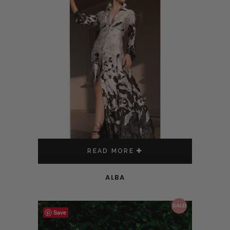
READ MORE
ALBA
This product has multiple variants. The options may be chosen on the product page
SALE!
Save