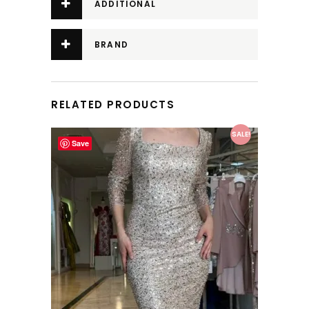
ADDITIONAL
INFORMATION
BRAND
RELATED PRODUCTS
This product has multiple variants. The options may be chosen on the product page
SALE!
Save