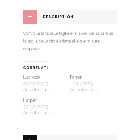
DESCRIPTION
Controlla la
tabella taglie e misure
, per sapere se
la taglia dell’abito è adatta alle tue misure
corporee.
CORRELATI
Lucrezia
Farren
26/10/2023
11/11/2023
Articolo simile
Articolo simile
Harper
30/10/2023
Articolo simile