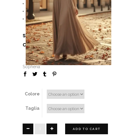
Pagamento Rateale
Personalizzazioni
Consulenza di stile
SKU:
N/A
CATEGORIES:
,
,
Girl
Lady
Madame
Sopheria
Colore
Taglia
Fedora
ADD TO CART
quantity