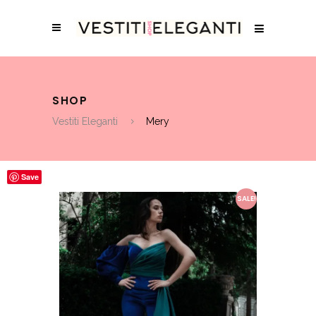
SHOP
Vestiti Eleganti
Mery
Save
SALE!