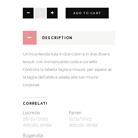
Mery
ADD TO CART
quantity
DESCRIPTION
Un’incantevole tuta in due colori e in due diversi
tessuti, con immancabile coda e corsetto.
Controlla la
tabella taglie e misure
, per sapere se
la taglia dell’abito è adatta alle tue misure
corporee.
CORRELATI
Lucrezia
Farren
26/10/2023
11/11/2023
Articolo simile
Articolo simile
Buganvilla