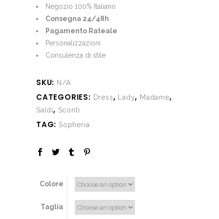
€430.00.
€130.00.
Negozio 100% Italiano
Consegna 24/48h
Pagamento Rateale
Personalizzazioni
Consulenza di stile
SKU:
N/A
CATEGORIES:
,
,
,
Dress
Lady
Madame
,
Saldi
Sconti
TAG:
Sopheria
Colore
Taglia