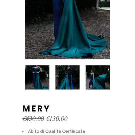
MERY
Original
Current
€
430.00
€
130.00
price
price
was:
is:
Abito di Qualità Certificata