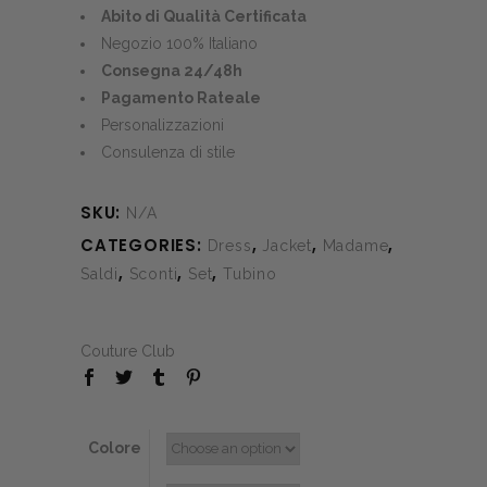
was:
is:
Abito di Qualità Certificata
€840.00.
€270.00.
Negozio 100% Italiano
Consegna 24/48h
Pagamento Rateale
Personalizzazioni
Consulenza di stile
SKU:
N/A
CATEGORIES:
,
,
,
Dress
Jacket
Madame
,
,
,
Saldi
Sconti
Set
Tubino
Couture Club
Colore