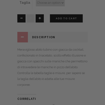
Taglia
Mila
ADD TO CART
quantity
DESCRIPTION
Meraviglioso abito tubino con giacca da cocktail,
confezionato in triacetato, scollo effetto illusione e
giacca con spacchi sulle maniche che permettono
di intravedere le maniche in pizzo dell’abito.
Controlla la
tabella taglie e misure
, per sapere se
la taglia dell’abito è adatta alle tue misure
corporee.
CORRELATI