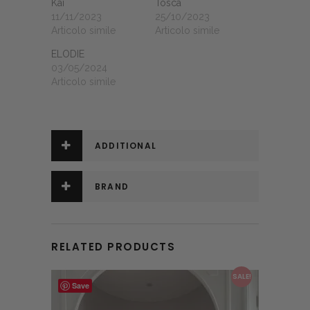
Kai
Tosca
11/11/2023
25/10/2023
Articolo simile
Articolo simile
ELODIE
03/05/2024
Articolo simile
ADDITIONAL
INFORMATION
BRAND
RELATED PRODUCTS
This product has multiple variants. The options may be chosen on the product page
SALE!
Save