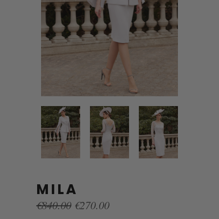
MILA
Original
Current
€
840.00
€
270.00
price
price