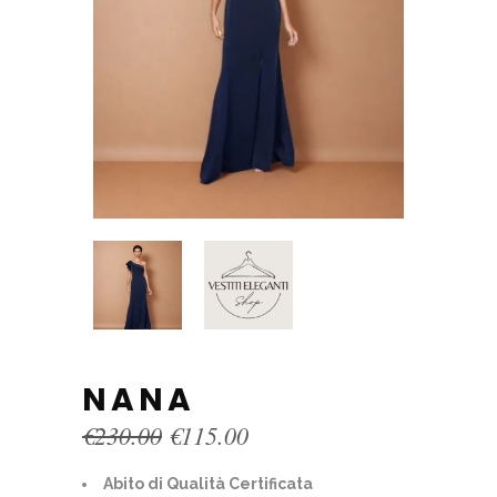
NANA
Original
Current
€
230.00
€
115.00
price
price
was:
is:
Abito di Qualità Certificata