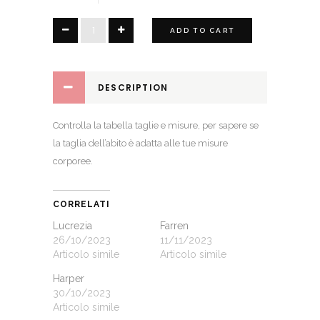
Nana
ADD TO CART
quantity
DESCRIPTION
Controlla la
tabella taglie e misure
, per sapere se
la taglia dell’abito è adatta alle tue misure
corporee.
CORRELATI
Lucrezia
Farren
26/10/2023
11/11/2023
Articolo simile
Articolo simile
Harper
30/10/2023
Articolo simile